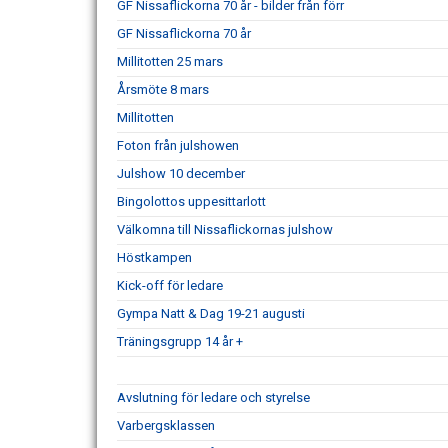
GF Nissaflickorna 70 år - bilder från förr
GF Nissaflickorna 70 år
Millitotten 25 mars
Årsmöte 8 mars
Millitotten
Foton från julshowen
Julshow 10 december
Bingolottos uppesittarlott
Välkomna till Nissaflickornas julshow
Höstkampen
Kick-off för ledare
Gympa Natt & Dag 19-21 augusti
Träningsgrupp 14 år +
Avslutning för ledare och styrelse
Varbergsklassen