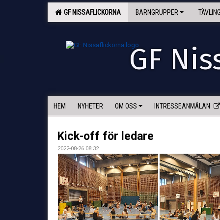
GF NISSAFLICKORNA
BARNGRUPPER
TÄVLIN
GF Nis
HEM
NYHETER
OM OSS
INTRESSEANMÄLAN
Kick-off för ledare
2022-08-26 08:32