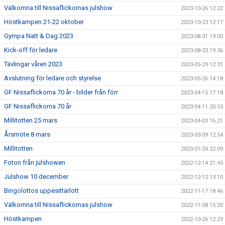
Välkomna till Nissaflickornas julshow
2023-10-26 12:22
Höstkampen 21-22 oktober
2023-10-23 12:17
Gympa Natt & Dag 2023
2023-08-31 19:00
Kick-off för ledare
2023-08-23 19:36
Tävlingar våren 2023
2023-05-29 12:31
Avslutning för ledare och styrelse
2023-05-26 14:18
GF Nissaflickorna 70 år - bilder från förr
2023-04-15 17:18
GF Nissaflickorna 70 år
2023-04-11 20:53
Millitotten 25 mars
2023-04-03 16:21
Årsmöte 8 mars
2023-03-09 12:54
Millitotten
2023-01-24 22:09
Foton från julshowen
2022-12-14 21:45
Julshow 10 december
2022-12-12 13:10
Bingolottos uppesittarlott
2022-11-17 18:46
Välkomna till Nissaflickornas julshow
2022-11-08 15:20
Höstkampen
2022-10-26 12:29