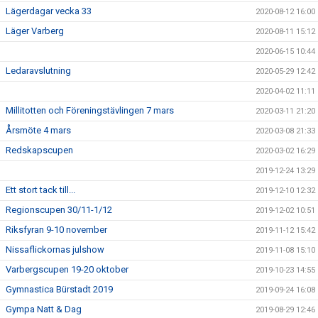
Lägerdagar vecka 33
2020-08-12 16:00
Läger Varberg
2020-08-11 15:12
2020-06-15 10:44
Ledaravslutning
2020-05-29 12:42
2020-04-02 11:11
Millitotten och Föreningstävlingen 7 mars
2020-03-11 21:20
Årsmöte 4 mars
2020-03-08 21:33
Redskapscupen
2020-03-02 16:29
2019-12-24 13:29
Ett stort tack till...
2019-12-10 12:32
Regionscupen 30/11-1/12
2019-12-02 10:51
Riksfyran 9-10 november
2019-11-12 15:42
Nissaflickornas julshow
2019-11-08 15:10
Varbergscupen 19-20 oktober
2019-10-23 14:55
Gymnastica Bürstadt 2019
2019-09-24 16:08
Gympa Natt & Dag
2019-08-29 12:46