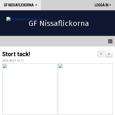
GF NISSAFLICKORNA
LOGGA IN
GF Nissaflickorna
HEM
Stort tack!
<
>
2026-08-07 15:17
NYHETER
OM OSS
INTRESSEANMÄLAN
AVGIFTER
KONTAKT