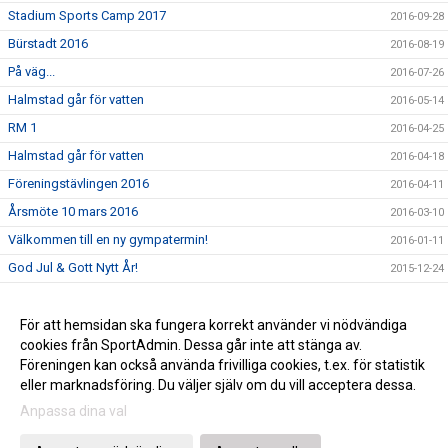
Stadium Sports Camp 2017
2016-09-28
Bürstadt 2016
2016-08-19
På väg...
2016-07-26
Halmstad går för vatten
2016-05-14
RM 1
2016-04-25
Halmstad går för vatten
2016-04-18
Föreningstävlingen 2016
2016-04-11
Årsmöte 10 mars 2016
2016-03-10
Välkommen till en ny gympatermin!
2016-01-11
God Jul & Gott Nytt År!
2015-12-24
Save the date!
2015-10-05
Uppvisning 6 juni
För att hemsidan ska fungera korrekt använder vi nödvändiga
2015-09-21
cookies från SportAdmin. Dessa går inte att stänga av.
Gräsroten
2015-06-09
Föreningen kan också använda frivilliga cookies, t.ex. för statistik
eller marknadsföring. Du väljer själv om du vill acceptera dessa.
Anpassa dina val
Cookie-inställningar
Gå till Webbversion