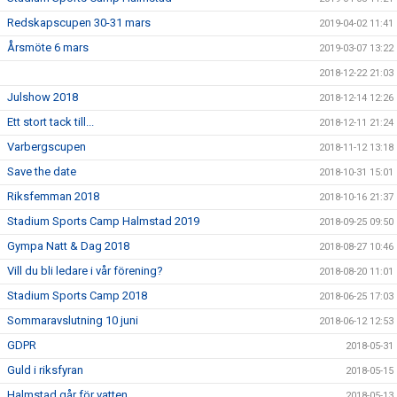
Redskapscupen 30-31 mars
2019-04-02 11:41
Årsmöte 6 mars
2019-03-07 13:22
2018-12-22 21:03
Julshow 2018
2018-12-14 12:26
Ett stort tack till...
2018-12-11 21:24
Varbergscupen
2018-11-12 13:18
Save the date
2018-10-31 15:01
Riksfemman 2018
2018-10-16 21:37
Stadium Sports Camp Halmstad 2019
2018-09-25 09:50
Gympa Natt & Dag 2018
2018-08-27 10:46
Vill du bli ledare i vår förening?
2018-08-20 11:01
Stadium Sports Camp 2018
2018-06-25 17:03
Sommaravslutning 10 juni
2018-06-12 12:53
GDPR
2018-05-31
Guld i riksfyran
2018-05-15
Halmstad går för vatten
2018-05-13