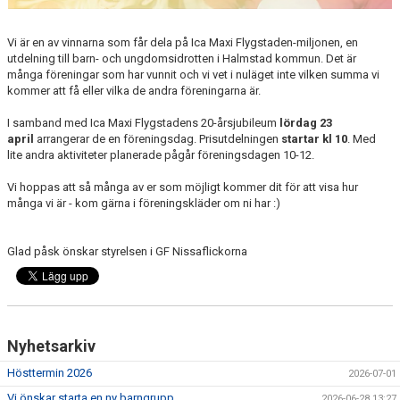
VILL DU BLI LEDARE?
Vi är en av vinnarna som får dela på Ica Maxi Flygstaden-miljonen, en
utdelning till barn- och ungdomsidrotten i Halmstad kommun. Det är
många föreningar som har vunnit och vi vet i nuläget inte vilken summa vi
kommer att få eller vilka de andra föreningarna är.
I samband med Ica Maxi Flygstadens 20-årsjubileum
lördag 23
april
arrangerar de en föreningsdag. Prisutdelningen
startar kl 10
. Med
lite andra aktiviteter planerade pågår föreningsdagen 10-12.
Vi hoppas att så många av er som möjligt kommer dit för att visa hur
många vi är - kom gärna i föreningskläder om ni har :)
Glad påsk önskar styrelsen i GF Nissaflickorna
Nyhetsarkiv
Hösttermin 2026
2026-07-01
Vi önskar starta en ny barngrupp
2026-06-28 13:27