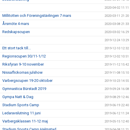
2020-04-02 11:11
Millitotten och Föreningstävlingen 7 mars
2020-03-11 21:20
Årsmöte 4 mars
2020-03-08 21:33
Redskapscupen
2020-03-02 16:29
2019-12-24 13:29
Ett stort tack till...
2019-12-10 12:32
Regionscupen 30/11-1/12
2019-12-02 10:51
Riksfyran 9-10 november
2019-11-12 15:42
Nissaflickornas julshow
2019-11-08 15:10
Varbergscupen 19-20 oktober
2019-10-23 14:55
Gymnastica Bürstadt 2019
2019-09-24 16:08
Gympa Natt & Dag
2019-08-29 12:46
Stadium Sports Camp
2019-06-19 22:40
Ledaravslutning 11 juni
2019-06-12 11:24
Varbergsklassen 11-12 maj
2019-05-15 12:40
Stadium Sports Camp Halmstad
2019-04-08 11:21