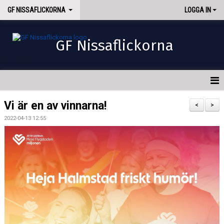
GF NISSAFLICKORNA
LOGGA IN
GF Nissaflickorna
HEM
Vi är en av vinnarna!
<
>
2022-04-13 12:55
NYHETER
OM OSS
INTRESSEANMÄLAN
AVGIFTER
KONTAKT