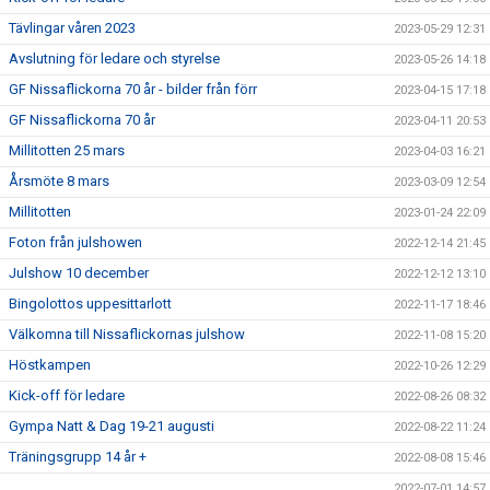
Tävlingar våren 2023
2023-05-29 12:31
Avslutning för ledare och styrelse
2023-05-26 14:18
GF Nissaflickorna 70 år - bilder från förr
2023-04-15 17:18
GF Nissaflickorna 70 år
2023-04-11 20:53
Millitotten 25 mars
2023-04-03 16:21
Årsmöte 8 mars
2023-03-09 12:54
Millitotten
2023-01-24 22:09
Foton från julshowen
2022-12-14 21:45
Julshow 10 december
2022-12-12 13:10
Bingolottos uppesittarlott
2022-11-17 18:46
Välkomna till Nissaflickornas julshow
2022-11-08 15:20
Höstkampen
2022-10-26 12:29
Kick-off för ledare
2022-08-26 08:32
Gympa Natt & Dag 19-21 augusti
2022-08-22 11:24
Träningsgrupp 14 år +
2022-08-08 15:46
2022-07-01 14:57