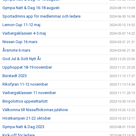
Gympa Natt & Dag 16-18 augusti
2024-08-19 19:09
Sportadmins app för medlemmar och ledare
2024-06-30 16:58
Lemon Cup 11-12 maj
2024-05-15 19:32
Varbergsklassen 4-5 maj
2024-05-07 14:22
Nissan Cup 16 mars
2024-03-21 21:21
Årsmöte 6 mars
2024-03-06 21:36
God Jul & Gott Nytt År
2023-12-20 22:06
Upphoppet 18-19 november
2023-11-21 23:20
Bürstadt 2023
2023-11-15 17:27
Riksfyran 11-12 november
2023-11-13 14:34
Varbergsklassen 11 november
2023-11-11 20:19
Bingolottos uppesittarlott
2023-10-30 10:59
Välkomna till Nissaflickornas julshow
2023-10-26 12:22
Höstkampen 21-22 oktober
2023-10-23 12:17
Gympa Natt & Dag 2023
2023-08-31 19:00
Kick-off för ledare
2023-08-23 19:36