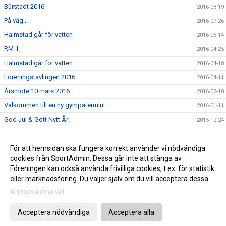
Bürstadt 2016
2016-08-19
På väg...
2016-07-26
Halmstad går för vatten
2016-05-14
RM 1
2016-04-25
Halmstad går för vatten
2016-04-18
Föreningstävlingen 2016
2016-04-11
Årsmöte 10 mars 2016
2016-03-10
Välkommen till en ny gympatermin!
2016-01-11
God Jul & Gott Nytt År!
2015-12-24
Save the date!
2015-10-05
Uppvisning 6 juni
För att hemsidan ska fungera korrekt använder vi nödvändiga
2015-09-21
cookies från SportAdmin. Dessa går inte att stänga av.
Gräsroten
2015-06-09
Föreningen kan också använda frivilliga cookies, t.ex. för statistik
eller marknadsföring. Du väljer själv om du vill acceptera dessa.
Anpassa dina val
Cookie-inställningar
Gå till Webbversion
Acceptera nödvändiga
Acceptera alla