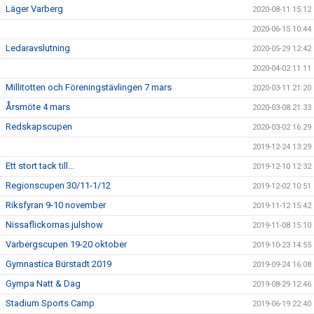
Läger Varberg
2020-08-11 15:12
2020-06-15 10:44
Ledaravslutning
2020-05-29 12:42
2020-04-02 11:11
Millitotten och Föreningstävlingen 7 mars
2020-03-11 21:20
Årsmöte 4 mars
2020-03-08 21:33
Redskapscupen
2020-03-02 16:29
2019-12-24 13:29
Ett stort tack till...
2019-12-10 12:32
Regionscupen 30/11-1/12
2019-12-02 10:51
Riksfyran 9-10 november
2019-11-12 15:42
Nissaflickornas julshow
2019-11-08 15:10
Varbergscupen 19-20 oktober
2019-10-23 14:55
Gymnastica Bürstadt 2019
2019-09-24 16:08
Gympa Natt & Dag
2019-08-29 12:46
Stadium Sports Camp
2019-06-19 22:40