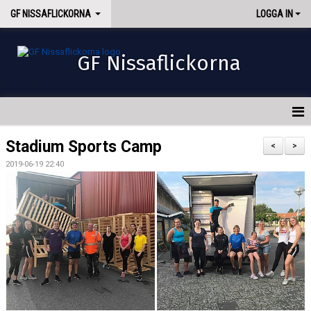
GF NISSAFLICKORNA
LOGGA IN
GF Nissaflickorna
HEM
Stadium Sports Camp
<
>
2019-06-19 22:40
NYHETER
OM OSS
INTRESSEANMÄLAN
AVGIFTER
KONTAKT