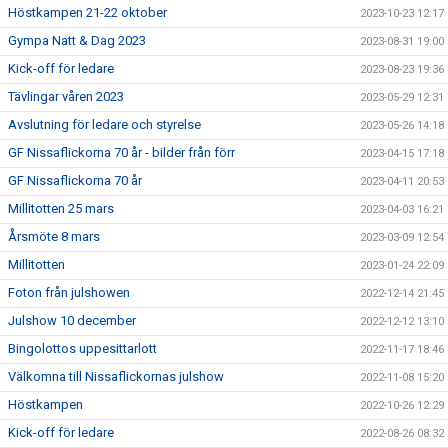
Höstkampen 21-22 oktober
2023-10-23 12:17
Gympa Natt & Dag 2023
2023-08-31 19:00
Kick-off för ledare
2023-08-23 19:36
Tävlingar våren 2023
2023-05-29 12:31
Avslutning för ledare och styrelse
2023-05-26 14:18
GF Nissaflickorna 70 år - bilder från förr
2023-04-15 17:18
GF Nissaflickorna 70 år
2023-04-11 20:53
Millitotten 25 mars
2023-04-03 16:21
Årsmöte 8 mars
2023-03-09 12:54
Millitotten
2023-01-24 22:09
Foton från julshowen
2022-12-14 21:45
Julshow 10 december
2022-12-12 13:10
Bingolottos uppesittarlott
2022-11-17 18:46
Välkomna till Nissaflickornas julshow
2022-11-08 15:20
Höstkampen
2022-10-26 12:29
Kick-off för ledare
2022-08-26 08:32