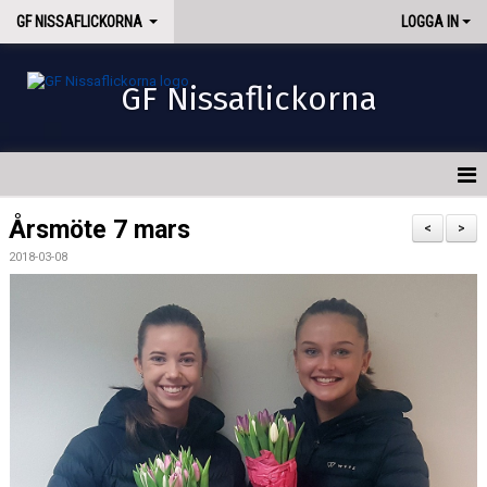
GF NISSAFLICKORNA
LOGGA IN
GF Nissaflickorna
HEM
Årsmöte 7 mars
<
>
2018-03-08
NYHETER
OM OSS
INTRESSEANMÄLAN
AVGIFTER
KONTAKT