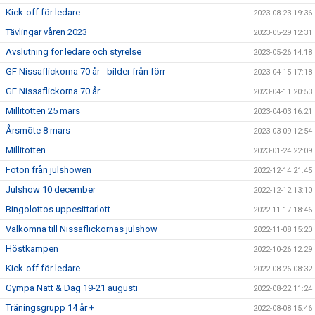
Kick-off för ledare
2023-08-23 19:36
Tävlingar våren 2023
2023-05-29 12:31
Avslutning för ledare och styrelse
2023-05-26 14:18
GF Nissaflickorna 70 år - bilder från förr
2023-04-15 17:18
GF Nissaflickorna 70 år
2023-04-11 20:53
Millitotten 25 mars
2023-04-03 16:21
Årsmöte 8 mars
2023-03-09 12:54
Millitotten
2023-01-24 22:09
Foton från julshowen
2022-12-14 21:45
Julshow 10 december
2022-12-12 13:10
Bingolottos uppesittarlott
2022-11-17 18:46
Välkomna till Nissaflickornas julshow
2022-11-08 15:20
Höstkampen
2022-10-26 12:29
Kick-off för ledare
2022-08-26 08:32
Gympa Natt & Dag 19-21 augusti
2022-08-22 11:24
Träningsgrupp 14 år +
2022-08-08 15:46