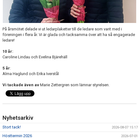
VILL DU BLI LEDARE?
På årsmötet delade vi ut ledarplaketter till de ledare som varit med i
föreningen i flera år. Vi är glada och tacksamma över att ha så engagerade
ledare!
10 år:
Caroline Lindau och Evelina Bjärehäll
5 år
:
Alma Haglund och Erika Iverstål
Vi tackade även av
Marie Zettergren som lämnar styrelsen.
Nyhetsarkiv
Stort tack!
2026-08-07 15:17
Hösttermin 2026
2026-07-01