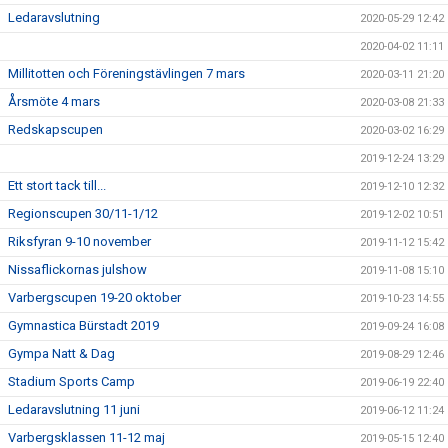
Ledaravslutning
2020-05-29 12:42
2020-04-02 11:11
Millitotten och Föreningstävlingen 7 mars
2020-03-11 21:20
Årsmöte 4 mars
2020-03-08 21:33
Redskapscupen
2020-03-02 16:29
2019-12-24 13:29
Ett stort tack till...
2019-12-10 12:32
Regionscupen 30/11-1/12
2019-12-02 10:51
Riksfyran 9-10 november
2019-11-12 15:42
Nissaflickornas julshow
2019-11-08 15:10
Varbergscupen 19-20 oktober
2019-10-23 14:55
Gymnastica Bürstadt 2019
2019-09-24 16:08
Gympa Natt & Dag
2019-08-29 12:46
Stadium Sports Camp
2019-06-19 22:40
Ledaravslutning 11 juni
2019-06-12 11:24
Varbergsklassen 11-12 maj
2019-05-15 12:40